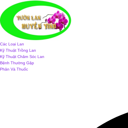
Chuyển
tới
nội
dung
Cung cấp các giống lan
Vườn Lan Huyền V
Các Loại Lan
Kỹ Thuật Trồng Lan
Kỹ Thuật Chăm Sóc Lan
Bệnh Thường Gặp
Phân Và Thuốc