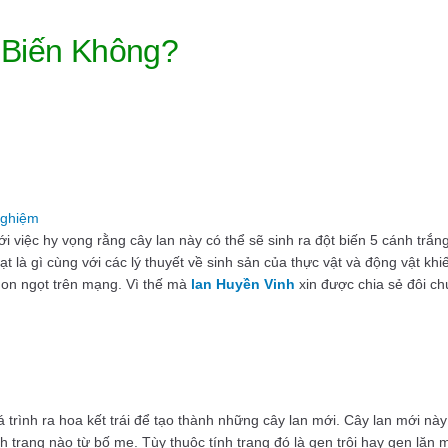
 Biến Không?
Nghiệm
 việc hy vọng rằng cây lan này có thể sẽ sinh ra đột biến 5 cánh trắn
t là gì cùng với các lý thuyết về sinh sản của thực vật và động vật khi
on ngọt trên mạng. Vì thế mà
lan Huyền Vinh
xin được chia sẻ đôi ch
 trình ra hoa kết trái để tạo thành những cây lan mới. Cây lan mới này
 trạng nào từ bố mẹ. Tùy thuộc tính trạng đó là gen trội hay gen lặn 