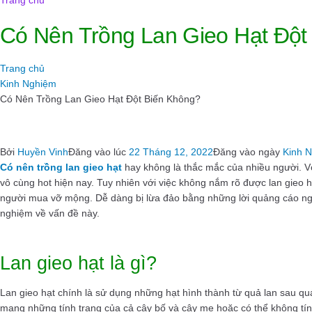
Trang chủ
Có Nên Trồng Lan Gieo Hạt Đột
Trang chủ
Kinh Nghiệm
Có Nên Trồng Lan Gieo Hạt Đột Biến Không?
Bởi
Huyền Vinh
Đăng vào lúc
22 Tháng 12, 2022
Đăng vào ngày
Kinh 
Có nên trồng lan gieo hạt
hay không là thắc mắc của nhiều người. Với
vô cùng hot hiện nay. Tuy nhiên với việc không nắm rõ được lan gieo hạ
người mua vỡ mộng. Dễ dàng bị lừa đảo bằng những lời quảng cáo ng
nghiệm về vấn đề này.
Lan gieo hạt là gì?
Lan gieo hạt chính là sử dụng những hạt hình thành từ quả lan sau quá
mang những tính trạng của cả cây bố và cây mẹ hoặc có thể không tính