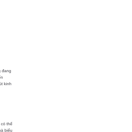
g đang
ến
út kinh
 có thể
mà biểu