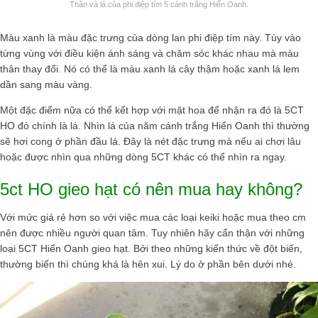
Thân và lá của phi điệp tím 5 cánh trắng Hiển Oanh.
Màu xanh là màu đặc trưng của dòng lan phi điệp tím này. Tùy vào
từng vùng với điều kiện ánh sáng và chăm sóc khác nhau mà màu
thân thay đổi. Nó có thể là màu xanh lá cây thậm hoặc xanh lá lem
dần sang màu vàng.
Một đặc điểm nữa có thể kết hợp với mặt hoa để nhận ra đó là 5CT
HO đó chính là lá. Nhìn lá của năm cánh trắng Hiển Oanh thì thường
sẽ hơi cong ở phần đầu lá. Đây là nét đặc trưng mà nếu ai chơi lâu
hoặc được nhìn qua những dòng 5CT khác có thể nhìn ra ngay.
5ct HO gieo hạt có nên mua hay không?
Với mức giá rẻ hơn so với việc mua các loại keiki hoặc mua theo cm
nên được nhiều người quan tâm. Tuy nhiên hãy cẩn thận với những
loại 5CT Hiển Oanh gieo hạt. Bởi theo những kiến thức về đột biến,
thường biến thì chúng khá là hên xui. Lý do ở phần bên dưới nhé.