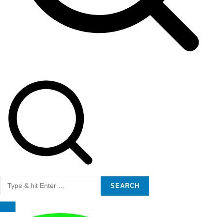
Search
for: