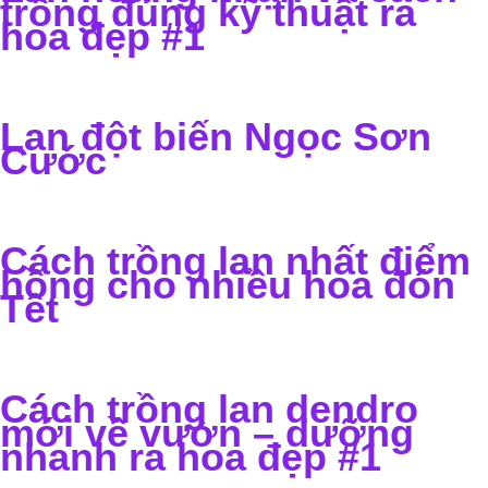
trồng đúng kỹ thuật ra
hoa đẹp #1
Lan đột biến Ngọc Sơn
Cước
Cách trồng lan nhất điểm
hồng cho nhiều hoa đón
Tết
Cách trồng lan dendro
mới về vườn – dưỡng
nhanh ra hoa đẹp #1