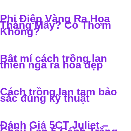
Phi Điệp Vàng Ra Hoa
Tháng Mấy? Có Thơm
Không?
Bật mí cách trồng lan
thiên nga ra hoa đẹp
Cách trồng lan tam bảo
sắc đúng kỹ thuật
Đánh Giá 5CT Juliet –