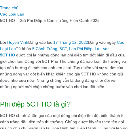
Trang chủ
Các Loại Lan
5CT HO – Giá Phi Điệp 5 Cánh Trắng Hiển Oanh 2025
Bởi
Huyền Vinh
Đăng vào lúc
17 Tháng 12, 2022
Đăng vào ngày
Các
Loại Lan
Từ khóa
5 Cánh Trắng
,
5CT
,
Lan Phi Điệp
,
Lan Var
5CT HO
được coi là những dòng lan phi điệp tím đột biến đi đầu của
giới chơi lan. Cùng với 5CT Phú Thọ chúng đã náo loạn thị trường và
tạo nên hướng đi mới cho anh em chơi. Tuy nhiên với sự ra đời của
những dòng var đột biến khác khiến cho giá 5CT HO không còn giữ
được như xưa nữa. Nhưng chúng vẫn là dòng đáng chơi đối với
những người mới chập chững bước vào chơi lan đột biến
Phi điệp 5CT HO là gì?
5CT HO chính là tên gọi của một dòng phi điệp tím đột biến thành 5
cánh trắng đầu tiên trên thị trường. Chúng được lấy tên theo tên gọi
của cô chú chủ vườn lan tại Hòa Bình tên Hiển Oanh. Cùng với tên gọi