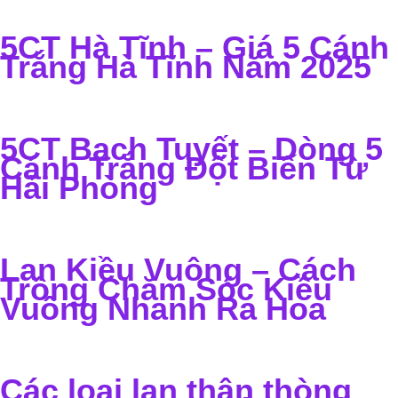
5CT Hà Tĩnh – Giá 5 Cánh
Trắng Hà Tĩnh Năm 2025
5CT Bạch Tuyết – Dòng 5
Cánh Trắng Đột Biến Từ
Hải Phòng
Lan Kiều Vuông – Cách
Trồng Chăm Sóc Kiều
Vuông Nhanh Ra Hoa
Các loại lan thân thòng