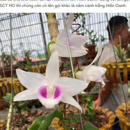
5CT HO thì chúng còn có tên gọi khác là năm cánh trắng Hiển Oanh.