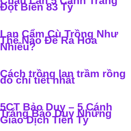
Chậu Lan 5 Cánh Trắng
Đột Biến 83 Tỷ
Lan Cẩm Cù Trồng Như
Thế Nào Để Ra Hoa
Nhiều?
Cách trồng lan trầm rồng
đỏ chi tiết nhất
5CT Bảo Duy – 5 Cánh
Trắng Bảo Duy Những
Giao Dịch Tiền Tỷ