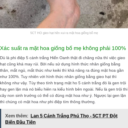
5CT HO gieo hạt hên xui ra mặt hoa giống bố mẹ
Xác suất ra mặt hoa giống bố mẹ không phải 100%
Dù là phi điệp 5 cánh trắng Hiển Oanh thật đi chăng nữa thì việc gieo
hạt cũng khá may rủi. Bởi nếu sử dụng hình thức nhân giống bằng
thân, mắt ngủ, mắt thức như keiki thì khả năng ra đúng mặt hoa gần
như 100%. Tuy nhiên với hình thức nhân giống bằng gieo hạt thì
không như vậy. Tùy theo tính trạng mặt ho 5 cánh trắng đó là gen trội
hay gen lặn mà nó biểu hiên ra kiểu hình bên ngoài. Nếu là gen trội thi
cây non sinh trưởng có thể có đúng mặt hoa như ý. Ngược lại gen lặn
thì chúng có mặt hoa như phi điệp tím thông thường.
Xem thêm:
Lan 5 Cánh Trắng Phú Thọ - 5CT PT Đột
Biến Đầu Tiên