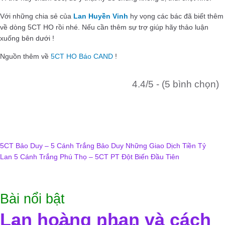
Với những chia sẻ của
Lan Huyền Vinh
hy vọng các bác đã biết thêm
về dòng 5CT HO rồi nhé. Nếu cần thêm sự trợ giúp hãy thảo luận
xuống bên dưới !
Nguồn thêm về
5CT HO Báo CAND
!
4.4/5 - (5 bình chọn)
Điều
5CT Bảo Duy – 5 Cánh Trắng Bảo Duy Những Giao Dịch Tiền Tỷ
Lan 5 Cánh Trắng Phú Thọ – 5CT PT Đột Biến Đầu Tiên
hướng
bài
Bài nổi bật
viết
Lan hoàng nhạn và cách