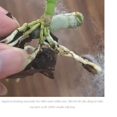
Người ta thường mua keiki 5ct Hiển oanh nhiều hơn. Bởi khi đó nếu đúng từ thân
mẹ tách ra thì 100% chuẩn mặt hoa