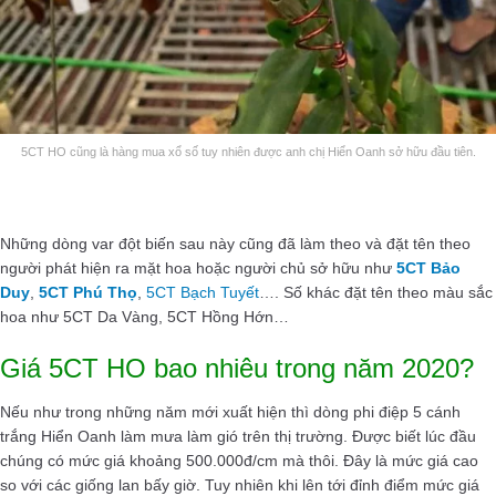
5CT HO cũng là hàng mua xổ số tuy nhiên được anh chị Hiển Oanh sở hữu đầu tiên.
Những dòng var đột biến sau này cũng đã làm theo và đặt tên theo
người phát hiện ra mặt hoa hoặc người chủ sở hữu như
5CT Bảo
Duy
,
5CT Phú Thọ
,
5CT Bạch Tuyết
…. Số khác đặt tên theo màu sắc
hoa như 5CT Da Vàng, 5CT Hồng Hớn…
Giá 5CT HO bao nhiêu trong năm 2020?
Nếu như trong những năm mới xuất hiện thì dòng phi điệp 5 cánh
trắng Hiển Oanh làm mưa làm gió trên thị trường. Được biết lúc đầu
chúng có mức giá khoảng 500.000đ/cm mà thôi. Đây là mức giá cao
so với các giống lan bấy giờ. Tuy nhiên khi lên tới đỉnh điểm mức giá