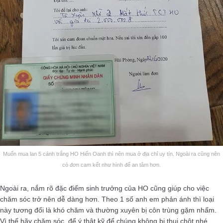
Muốn mua lan 5 cánh trắng HO Hiển Oanh thì nên mua ở địa chỉ uy tín. Ngoài ra cũng nên
có đơn cam kết như hình để an tâm hơn.
Ngoài ra, nắm rõ đặc điểm sinh trưởng của HO cũng giúp cho việc
chăm sóc trở nên dễ dàng hơn. Theo 1 số anh em phản ánh thì loại
này tương đối là khó chăm và thường xuyên bị côn trùng gặm nhấm.
Vì thế hãy chăm sóc, để ý thật kỹ để chúng không bị thui chột nhé.