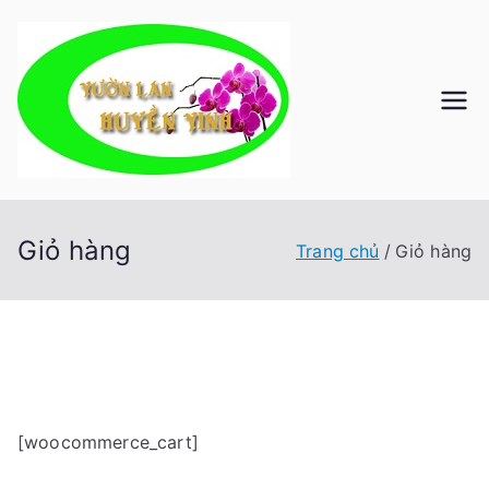
Chuyển
tới
nội
dung
Vườn Lan Huyền Vinh
Cung cấp các giống lan đột biến đẹp nhất hiện nay
Giỏ hàng
Trang chủ
Giỏ hàng
[woocommerce_cart]