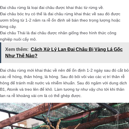
Đai châu rừng là loại đai châu được khai thác từ rừng về.
Đai châu bóc trụ có thể là đai châu rừng khai thác về sau đó được
ươm trồng từ 1-2 năm ra rễ ổn định sẽ bán theo trọng lượng hoặc
từng cây.
Đai châu Thái là đai châu được nhân giống theo hình thức công
nghiệp nuôi cấy mô.
Xem thêm:
Cách Xử Lý Lan Đai Châu Bị Vàng Lá Gốc
Như Thế Nào?
Đai châu rừng mới khai thác về nên để ổn định 1-2 ngày sau đó cắt bỏ
các rễ hỏng, thân hỏng, lá hỏng. Sau đó bôi vôi vào các vị trí thân rễ
hỏng để tránh mất nước và nhiễm khuẩn. Sau đó ngâm với dung dịch
B1, Atonik và treo lên để khô. Làm tương tự như vậy cho tới khi thân
lan ra rễ khoảng vài cm là có thể ghép được.