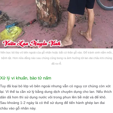
Nên bọc bỏ lớp vỏ bên ngoài của gỗ nhãn hoặc bất cứ thân gỗ nào. Để tránh sinh nấm mốc,
bệnh tật. Hơn nữa đằng nào sau chúng cũng bong ra ảnh hưởng tới lan đai châu khi chúng
đã ra rễ.
Xử lý vi khuẩn, bào tử nấm
Tuy đã loại bỏ lớp vỏ bên ngoài nhưng vẫn có nguy cơ chúng còn xót
lại. Vì thế ta cần xử lý bằng dung dịch chuyên dụng cho lan. Nếu thích
dân dã hơn thì sử dụng nước vôi trong phun lên bề mặt và để khô.
Sau khoảng 1-2 ngày là có thể sử dụng để tiến hành ghép lan đai
châu vào gỗ nhãn này.