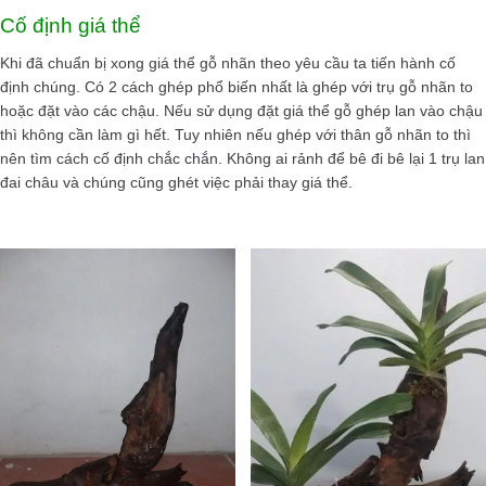
Cố định giá thể
Khi đã chuẩn bị xong giá thể gỗ nhãn theo yêu cầu ta tiến hành cố
định chúng. Có 2 cách ghép phổ biến nhất là ghép với trụ gỗ nhãn to
hoặc đặt vào các chậu. Nếu sử dụng đặt giá thể gỗ ghép lan vào chậu
thì không cần làm gì hết. Tuy nhiên nếu ghép với thân gỗ nhãn to thì
nên tìm cách cố định chắc chắn. Không ai rảnh để bê đi bê lại 1 trụ lan
đai châu và chúng cũng ghét việc phải thay giá thể.