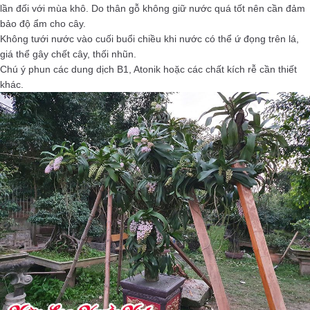
lần đối với mùa khô. Do thân gỗ không giữ nước quá tốt nên cần đảm
bảo độ ẩm cho cây.
Không tưới nước vào cuối buổi chiều khi nước có thể ứ đọng trên lá,
giá thể gây chết cây, thối nhũn.
Chú ý phun các dung dịch B1, Atonik hoặc các chất kích rễ cần thiết
khác.