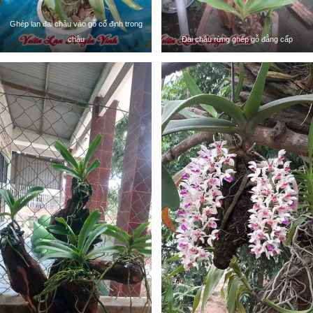
Ghép lan đai châu vào gỗ cố định trong
chậu
Đai châu rừng ghép gỗ đẳng cấp