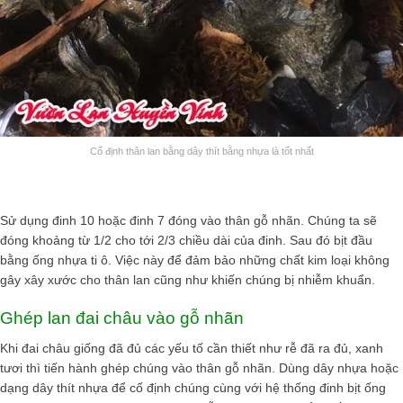
Cố định thân lan bằng dây thít bằng nhựa là tốt nhất
Sử dụng đinh 10 hoặc đinh 7 đóng vào thân gỗ nhãn. Chúng ta sẽ
đóng khoảng từ 1/2 cho tới 2/3 chiều dài của đinh. Sau đó bịt đầu
bằng ống nhựa ti ô. Việc này để đảm bảo những chất kim loại không
gây xây xước cho thân lan cũng như khiến chúng bị nhiễm khuẩn.
Ghép lan đai châu vào gỗ nhãn
Khi đai châu giống đã đủ các yếu tố cần thiết như rễ đã ra đủ, xanh
tươi thì tiến hành ghép chúng vào thân gỗ nhãn. Dùng dây nhựa hoặc
dạng dây thít nhựa để cố định chúng cùng với hệ thống đinh bịt ống