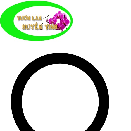
Chuyển
tới
nội
dung
Cung cấp các giống lan đột biến đẹp nhất hiện nay
Vườn Lan Huyền Vinh