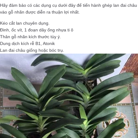
Hãy đảm bảo có các dụng cụ dưới đây để tiến hành ghép lan đai châu
vào gỗ nhãn được diễn ra thuận lợi nhất.
Kéo cắt lan chuyên dụng.
Đinh, ốc vít, 1 đoạn dây ống nhựa ti ô
Thân gỗ nhãn kích thước tùy ý.
Dung dịch kích rễ B1, Atonik
Lan đai châu giống hoặc bóc trụ.