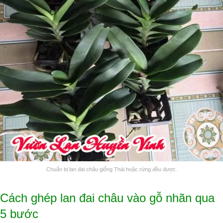
Chuẩn bị lan đai châu giống Thái hoặc rừng đều được.
Cách ghép lan đai châu vào gỗ nhãn qua
5 bước