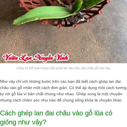
Cũng có thể tham khảo mẫu ghép lan đai châu vào chậu gỗ như này.
Như vậy chỉ với những bước trên các bạn đã biết cách ghép lan đai
châu vào gỗ nhãn một cách đơn giản. Có thể áp dụng một cách tương
tự với gỗ lũa vì bản chất chúng như nhau. Ghép xong là một chuyện
nhưng cách chăm sóc như nào để chúng sống khỏe là chuyện khác.
Cách ghép lan đai châu vào gỗ lũa có
giống như vậy?