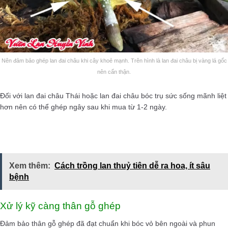
Nên đảm bảo ghép lan đai châu khi cây khoẻ mạnh. Trên hình là lan đai châu bị vàng lá gốc
nên cẩn thận.
Đối với lan đai châu Thái hoặc lan đai châu bóc trụ sức sống mãnh liệt
hơn nên có thể ghép ngây sau khi mua từ 1-2 ngày.
Xem thêm:
Cách trồng lan thuỷ tiên dễ ra hoa, ít sâu
bệnh
Xử lý kỹ càng thân gỗ ghép
Đảm bảo thân gỗ ghép đã đạt chuẩn khi bóc vỏ bên ngoài và phun