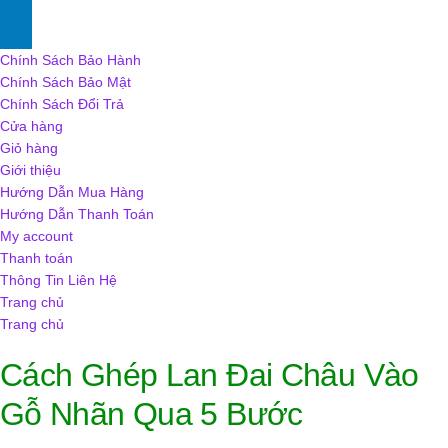
Chính Sách Bảo Hành
Chính Sách Bảo Mật
Chính Sách Đổi Trả
Cửa hàng
Giỏ hàng
Giới thiệu
Hướng Dẫn Mua Hàng
Hướng Dẫn Thanh Toán
My account
Thanh toán
Thông Tin Liên Hệ
Trang chủ
Trang chủ
Cách Ghép Lan Đai Châu Vào
Gỗ Nhãn Qua 5 Bước