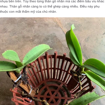
nhựa bên trên. Tùy theo từng thân gỗ nhãn mà các điểm bấu víu khác
nhau. Thân gỗ nhãn càng to có thể ghép càng nhiều. Điều này phụ
thuộc con mắt thẩm mỹ của chủ nhân.