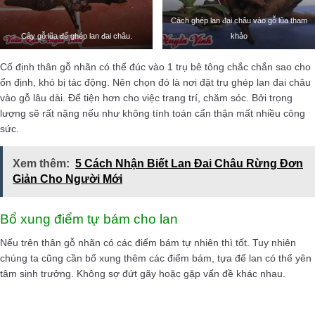
Cách ghép lan đai châu vào gỗ lũa tham
Cây gỗ lũa để ghép lan đai châu.
khảo
Cố định thân gỗ nhãn có thể đúc vào 1 trụ bê tông chắc chắn sao cho
ổn định, khó bị tác động. Nên chọn đó là nơi đặt trụ ghép lan đai châu
vào gỗ lâu dài. Để tiện hơn cho việc trang trí, chăm sóc. Bởi trọng
lượng sẽ rất nặng nếu như không tính toán cẩn thận mất nhiều công
sức.
Xem thêm:
5 Cách Nhận Biết Lan Đai Châu Rừng Đơn
Giản Cho Người Mới
Bổ xung điểm tự bám cho lan
Nếu trên thân gỗ nhãn có các điểm bám tự nhiên thì tốt. Tuy nhiên
chúng ta cũng cần bổ xung thêm các điểm bám, tựa để lan có thể yên
tâm sinh trưởng. Không sợ đứt gãy hoặc gặp vấn đề khác nhau.