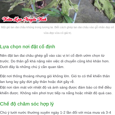
Một giò lan đai châu khủng trong tương lai. Biết cách ghép lan đai châu vào gỗ nhãn đẹp sẽ
vừa đẹp vừa có giá trị.
Lựa chọn nơi đặt cố định
Nên đặt lan đai châu ghép gỗ vào các vị trí cố định ướm chọn từ
trước. Do thân gỗ khá nặng nên việc di chuyển cũng khó khăn hơn.
Dưới đây là những chú ý cần quan tâm.
Đặt nơi thông thoáng nhưng gió không lớn. Gió to có thể khiến thân
lan lung lay gây đứt gãy thân hoặc đứt gãy rễ.
Đặt nơi râm mát với nhiệt độ và ánh sáng được đảm bảo có thể điều
khiển được. Không nên phơi trực tiếp ra nắng hoặc nhiệt độ quá cao.
Chế độ chăm sóc hợp lý
Chú ý tưới nước thường xuyên ngày 1-2 lần đối với mùa mưa và 3-4