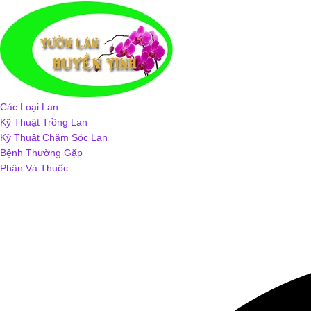
Chuyển
tới
nội
dung
Cung cấp các giống lan
Vườn Lan Huyền V
Các Loại Lan
Kỹ Thuật Trồng Lan
Kỹ Thuật Chăm Sóc Lan
Bệnh Thường Gặp
Phân Và Thuốc