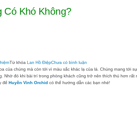
ng Có Khó Không?
trong
ghiệm
Từ khóa
Lan Hồ Điệp
Chưa có bình luận
Lan
oa của chúng mà còn tới vì màu sắc khác lạ của lá. Chúng mang tới sự
Hồ
. Nhờ đó khi bài trí trong phòng khách cũng trở nên thích thú hơn rất 
Điệp
ãy để
Huyền Vinh Orchid
có thể hướng dẫn các bạn nhé!
Lá
Biên
Vàng
Trồng
Có
Khó
Không?