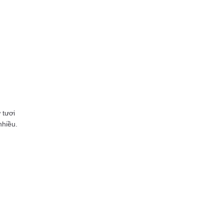
 tươi
nhiều.